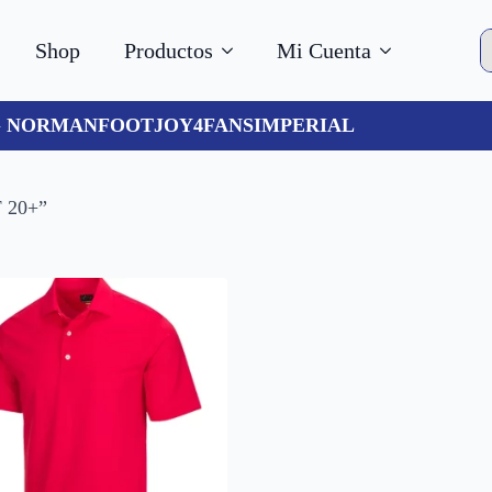
S
Shop
Productos
Mi Cuenta
f
 NORMAN
FOOTJOY
4FANS
IMPERIAL
F 20+”