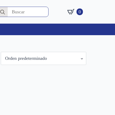
earch
0
or: